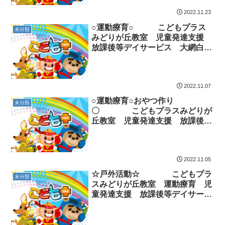
2022.11.23
○運動療育○ こどもプラス
未分類
みどりが丘教室 児童発達支援
放課後等デイサービス 大網白里
市 千葉市 教室見学・体験
2022.11.07
○運動療育○おやつ作り
未分類
〇 こどもプラスみどりが
丘教室 児童発達支援 放課後等
デイサービス 大網白里市 千葉
市 教室見学・体験
2022.11.05
☆戸外活動☆ こどもプラ
未分類
スみどりが丘教室 運動療育 児
童発達支援 放課後等デイサービ
ス 大網白里市 千葉市