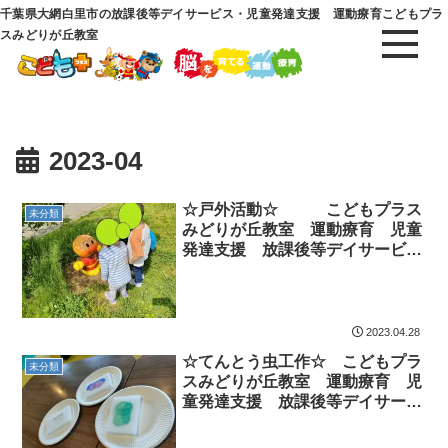
千葉県大網白里市の放課後等デイサービス・児童発達支援 運動療育こどもプラ
スみどりが丘教室
2023-04
☆戸外活動☆ こどもプラス
未分類
みどりが丘教室 運動療育 児童
発達支援 放課後等デイサービ
ス 大網白里市 千葉市 教室見
学・体験
2023.04.28
☆てんとう虫工作☆ こどもプラ
未分類
スみどりが丘教室 運動療育 児
童発達支援 放課後等デイサービ
ス 千葉市 大網白里市 教室見
学・体験