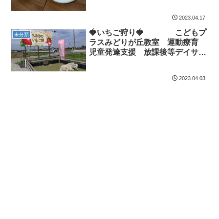
2023.04.17
🍓いちご狩り🍓 こどもプ
未分類
ラスみどりが丘教室 運動療育
児童発達支援 放課後等デイサー
ビス 大網白里市 千葉市 教室
見学・体験
2023.04.03