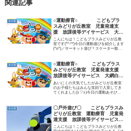
関連記事
○運動療育○ こどもプラ
未分類
スみどりが丘教室 児童発達支
援 放課後等デイサービス 大網
白里市 千葉市 教室見学・体験
こんにちは！こどもプラスみどりが丘教
室です(*^-^*)今日の運動遊びを紹介します
(^o^)／サーキット遊び＊スケーター散歩
【腕力・支持力・身体コントロール】＊
グラグラ橋【バランス感覚・体幹トレー
ニング・危険予測】＊バランスパッド
○運動療育○ こどもプラス
未分類
【平衡感覚...
みどりが丘教室 児童発達支援
放課後等デイサービス 大網白里
市 千葉市 教室見学・体験
あいにくの天気でしたがみどりが丘教室
のお子様たちはみんな笑顔で入室してき
てくれました(≧▽≦)今日の運動あそび
は・・・ジグザグスキップ♬ 【リズム
感、身体コントロール】スキップが苦手
でも一生懸命リズムをとってジグザグに
〇戸外遊び〇 こどもプラスみ
未分類
進む姿に拍手！スタッフ...
どりが丘教室 運動療育 児童発
達支援 放課後等デイサービス
大網白里市 千葉市 教室見学・
こんにちは！こどもプラスみどりが丘教