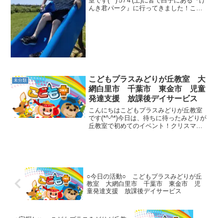
体験
室です(^^)５/４(土)に皆で白子にある『げ
んき君パーク』に行ってきました！この
日は日中気温が上がり暑くなるとの予報
だったので涼しい風が吹く海に近い公園
にしました(≧▽≦) 色々な遊具で思いっ切
り体を動...
こどもプラスみどりが丘教室 大
未分類
網白里市 千葉市 東金市 児童
発達支援 放課後デイサービス
こんにちはこどもプラスみどりが丘教室
です(*^-^*)今日は、待ちに待ったみどりが
丘教室で初めてのイベント！クリスマス
の雰囲気を味わうパーティーを開催しま
した。サンタさんから子供たちにたくさ
んのおやつのクリスマスプレゼントが届
きました！プー...
○今日の活動○ こどもプラスみどりが丘
教室 大網白里市 千葉市 東金市 児
童発達支援 放課後デイサービス