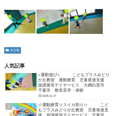
未分類
人気記事
○運動遊び○ こどもプラスみどり
が丘教室 運動療育 児童発達支援
放課後等デイサービス 大網白里市
千葉市 教室見学・体験
2026.01.27
☆運動療育☆スイカ割り☆ こど
もプラスみどりが丘教室 児童発達支
援 放課後等デイサービス 千葉市