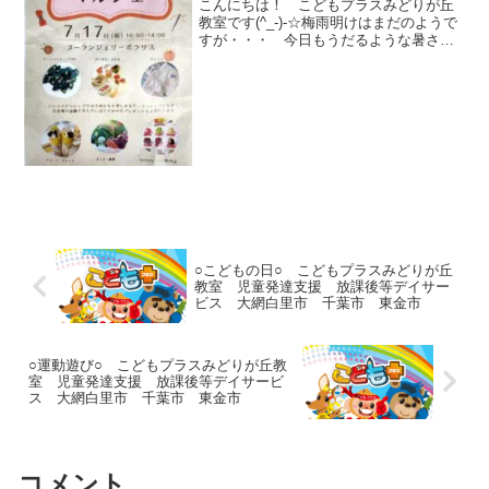
ス 大網白里市 千葉市 教室見
こんにちは！ こどもプラスみどりが丘
学・体験
教室です(^_-)-☆梅雨明けはまだのようで
すが・・・ 今日もうだるような暑さで
したね(^^;既に夏休みに入った学校もあ
り、今日は午後から地域交流に繋がれ
ば・・・と、ご近所様のイベントに参加
してきました(...
○こどもの日○ こどもプラスみどりが丘
教室 児童発達支援 放課後等デイサー
ビス 大網白里市 千葉市 東金市
○運動遊び○ こどもプラスみどりが丘教
室 児童発達支援 放課後等デイサービ
ス 大網白里市 千葉市 東金市
コメント