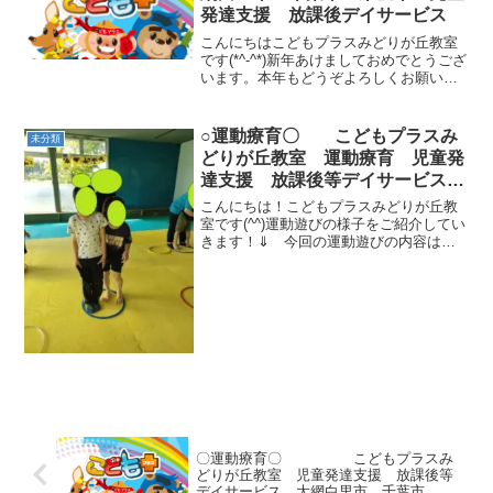
発達支援 放課後デイサービス
こんにちはこどもプラスみどりが丘教室
です(*^-^*)新年あけましておめでとうござ
います。本年もどうぞよろしくお願い致
します。お正月の雰囲気を味わい「ぐる
ぐるだこ」を作りました(^O^)／左側は小
学生のぐるぐる！右側は未就学児のぐる
○運動療育〇 こどもプラスみ
未分類
ぐる！ ...
どりが丘教室 運動療育 児童発
達支援 放課後等デイサービス
大網白里市 千葉市 教室見学・
こんにちは！こどもプラスみどりが丘教
体験
室です(^^)運動遊びの様子をご紹介してい
きます！⇓ 今回の運動遊びの内容はこ
ちらです ⇓『フープでだるまさんが転
んだ』『借り物競争(色判断)』『フープで
だるまさんが転んだ』では、“３回目まで
にゴールしな...
〇運動療育〇 こどもプラスみ
どりが丘教室 児童発達支援 放課後等
デイサービス 大網白里市 千葉市 教