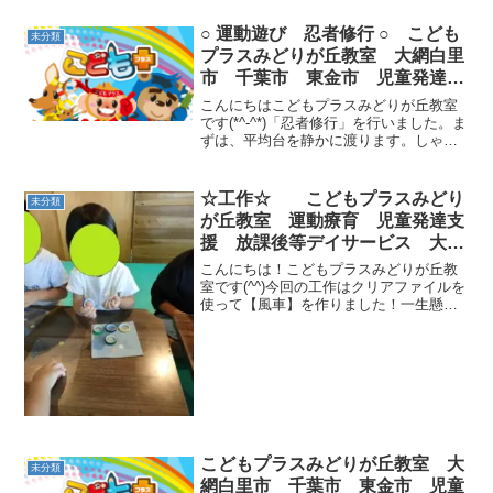
○ 運動遊び 忍者修行 ○ こども
未分類
プラスみどりが丘教室 大網白里
市 千葉市 東金市 児童発達支
援 放課後デイサービス
こんにちはこどもプラスみどりが丘教室
です(*^-^*)「忍者修行」を行いました。ま
ずは、平均台を静かに渡ります。しゃが
みカニ歩きで挑戦です！バランス力、身
体のコントロール力、集中力、背筋力が
養われます。敵に見つからず静かに渡れ
☆工作☆ こどもプラスみどり
未分類
ました！次は跳...
が丘教室 運動療育 児童発達支
援 放課後等デイサービス 大網
白里市 千葉市 教室見学・体験
こんにちは！こどもプラスみどりが丘教
室です(^^)今回の工作はクリアファイルを
使って【風車】を作りました！一生懸命
に作っているお子様たちの様子をご紹介
していきます(^^)/まずはシールで自分好
みにデコレーションしていきます(≧▽≦)
次に黒...
こどもプラスみどりが丘教室 大
未分類
網白里市 千葉市 東金市 児童