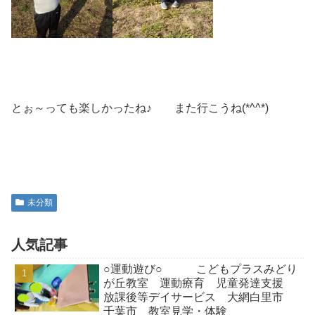
とぉ～っても楽しかったね♪ また行こうね(*^^*)
未分類
人気記事
○運動遊び○ こどもプラスみどり
が丘教室 運動療育 児童発達支援
放課後等デイサービス 大網白里市
千葉市 教室見学・体験