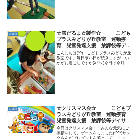
さん体を動かしていこー！それでは本日
の運動療育の様子...
☆雪だるま⛄製作☆ こども
未分類
プラスみどりが丘教室 運動療
育 児童発達支援 放課後等デイ
サービス 大網白里市 千葉市
こんにちは(^^) こどもプラスみどりが丘
教室見学・体験
教室です。毎日寒い日が続きますが、い
かがお過ごしですか(≧▽≦)今日は今月の
工作、雪だるま⛄製作の様子をお伝えし
ます。今回の工作のねらいは・引っかけ
る・通す・ねじる・剥がす・貼る等の手
先の巧緻性を高...
☆クリスマス会☆ こどもプ
未分類
ラスみどりが丘教室 運動療育
児童発達支援 放課後等デイサー
ビス 大網白里市 千葉市 教室
今日はクリスマス会！！みんな元気にご
見学・体験
挨拶をして、ゲームをしました(*^^*)サン
タさんがプレゼントを落としてしまった