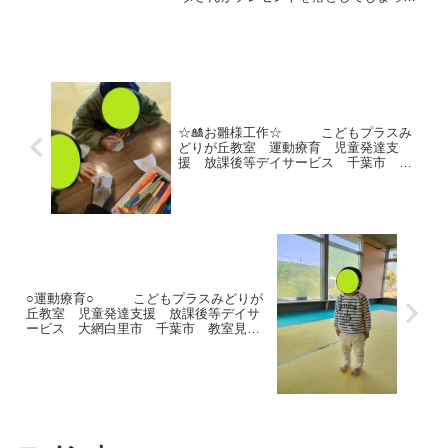
んだって‼ 大変だ～(>_<)皆でサンタさ
んを助けよう(≧▽≦)という事でボールを
プレゼントに見立て、箱に投げ入れた
り、ソリ...
☆🎎お雛様工作☆ こどもプラスみ
どりが丘教室 運動療育 児童発達支
援 放課後等デイサービス 千葉市 大
網白里市 教室見学・体験
○運動療育○ こどもプラスみどりが
丘教室 児童発達支援 放課後等デイサ
ービス 大網白里市 千葉市 教室見
学・体験