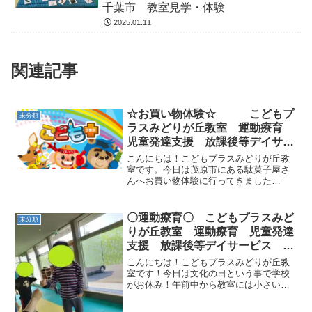
千葉市 教室見学・体験
2025.01.11
関連記事
☆お買い物体験☆ こどもプ
未分類
ラスみどりが丘教室 運動療育
児童発達支援 放課後等デイサー
ビス 大網白里市 千葉市 教室
こんにちは！こどもプラスみどりが丘教
見学・体験
室です。今日は茂原市にある駄菓子屋さ
んへお買い物体験に行ってきました
(≧▽≦)マナーを守り、社会性を養うねら
いがあります。・駐車場で走らない・お
店の中を走らない・大声で話さない・先
〇運動療育〇 こどもプラスみど
未分類
生のそばから離れない・自...
りが丘教室 運動療育 児童発達
支援 放課後等デイサービス 大
網白里市 千葉市 教室見学・体
こんにちは！こどもプラスみどりが丘教
験
室です！今日は文化の日という事で学校
がお休み！午前中から教室には小さいお
子様たちの中に小学生のお子様たちが混
ざりとても賑やかでした(*^^*)今日もたく