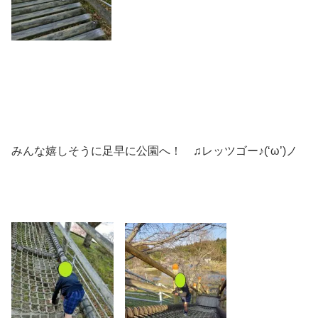
みんな嬉しそうに足早に公園へ！ ♫レッツゴー♪(‘ω’)ノ