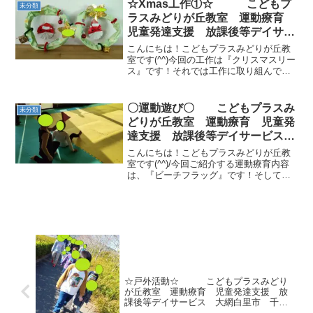
☆Xmas工作①☆ こどもプ
未分類
ら風船を運ぶペア...
ラスみどりが丘教室 運動療育
児童発達支援 放課後等デイサー
ビス 大網白里市 千葉市 教室
こんにちは！こどもプラスみどりが丘教
見学・体験
室です(^^)今回の工作は『クリスマスリー
ス』です！それでは工作に取り組んでい
るお子様たちの様子をご紹介していきま
す(^^♪まずはリースに装飾するサンタさ
んを作ります！４枚の小さな折り紙を蛇
〇運動遊び〇 こどもプラスみ
未分類
腹折りにして、...
どりが丘教室 運動療育 児童発
達支援 放課後等デイサービス
大網白里市 千葉市 教室見学・
こんにちは！こどもプラスみどりが丘教
体験
室です(^^)/今回ご紹介する運動療育内容
は、『ビーチフラッグ』です！そしてた
だビーチフラッグをするのではなく“勝っ
て嬉しくても負けて悔しくても最後には
対戦相手と握手をして終わる”という
SST(ソーシャル...
☆戸外活動☆ こどもプラスみどり
が丘教室 運動療育 児童発達支援 放
課後等デイサービス 大網白里市 千葉
市 教室見学・体験