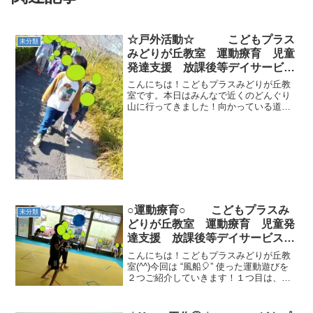
☆戸外活動☆ こどもプラス
未分類
みどりが丘教室 運動療育 児童
発達支援 放課後等デイサービ
ス 大網白里市 千葉市 教室見
こんにちは！こどもプラスみどりが丘教
学・体験
室です。本日はみんなで近くのどんぐり
山に行ってきました！向かっている道中
では小学生のお子様が小さいお子様と手
をつないで歩いている様子や仲良しなお
友達、先生と一緒に歩いている様子がと
ても微笑ましかったです(...
○運動療育○ こどもプラスみ
未分類
どりが丘教室 運動療育 児童発
達支援 放課後等デイサービス
大網白里市 千葉市 教室見学・
こんにちは！こどもプラスみどりが丘教
体験
室(^^)今回は “風船🎈” 使った運動遊びを
２つご紹介していきます！１つ目は、
『２人組で風船運び』をしました！ルー
ルは棒を使って２人で協力しながら風船
をフープに通す遊びです🎈声を掛けなが